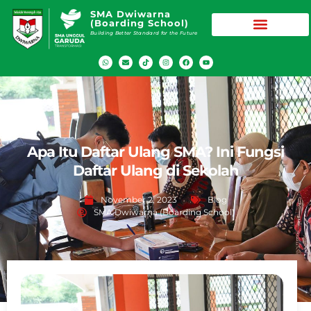
SMA Dwiwarna
(Boarding School)
Building Better Standard for the Future
Apa Itu Daftar Ulang SMA? Ini Fungsi
Daftar Ulang di Sekolah
November 2, 2023
Blog
SMA Dwiwarna (Boarding School)