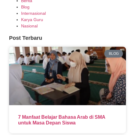
Berita
Blog
Internasional
Karya Guru
Nasional
Post Terbaru
BLOG
7 Manfaat Belajar Bahasa Arab di SMA
untuk Masa Depan Siswa